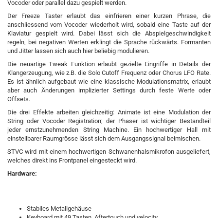
Vocoder oder parallel dazu gespielt werden.
Der Freeze Taster erlaubt das einfrieren einer kurzen Phrase, die
anschliessend vom Vocoder wiederholt wird, sobald eine Taste auf der
Klaviatur gespielt wird. Dabei lässt sich die Abspielgeschwindigkeit
regeln, bei negativen Werten erklingt die Sprache rückwärts. Formanten
und Jitter lassen sich auch hier beliebig modulieren.
Die neuartige Tweak Funktion erlaubt gezielte Eingriffe in Details der
Klangerzeugung, wie z.B. die Solo Cutoff Frequenz oder Chorus LFO Rate.
Es ist ähnlich aufgebaut wie eine klassische Modulationsmatrix, erlaubt
aber auch Änderungen implizierter Settings durch feste Werte oder
Offsets.
Die drei Effekte arbeiten gleichzeitig: Animate ist eine Modulation der
String oder Vocoder Registration; der Phaser ist wichtiger Bestandteil
jeder ernstzunehmenden String Machine. Ein hochwertiger Hall mit
einstellbarer Raumgrösse lässt sich dem Ausgangssignal beimischen.
STVC wird mit einem hochwertigen Schwanenhalsmikrofon ausgeliefert,
welches direkt ins Frontpanel eingesteckt wird.
Hardware:
Stabiles Metallgehäuse
Keyboard mit 49 Tasten, Aftertouch und velocity