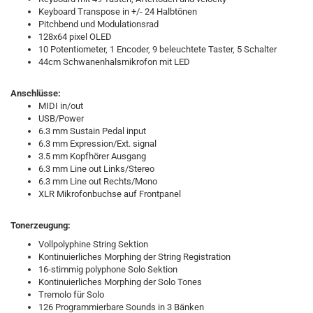
Keyboard Transpose in +/- 24 Halbtönen
Pitchbend und Modulationsrad
128x64 pixel OLED
10 Potentiometer, 1 Encoder, 9 beleuchtete Taster, 5 Schalter
44cm Schwanenhalsmikrofon mit LED
Anschlüsse:
MIDI in/out
USB/Power
6.3 mm Sustain Pedal input
6.3 mm Expression/Ext. signal
3.5 mm Kopfhörer Ausgang
6.3 mm Line out Links/Stereo
6.3 mm Line out Rechts/Mono
XLR Mikrofonbuchse auf Frontpanel
Tonerzeugung:
Vollpolyphine String Sektion
Kontinuierliches Morphing der String Registration
16-stimmig polyphone Solo Sektion
Kontinuierliches Morphing der Solo Tones
Tremolo für Solo
126 Programmierbare Sounds in 3 Bänken