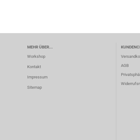
MEHR ÜBER...
KUNDENC
Workshop
Versandko
AGB
Kontakt
Privatsphä
Impressum
Widerrufsr
Sitemap