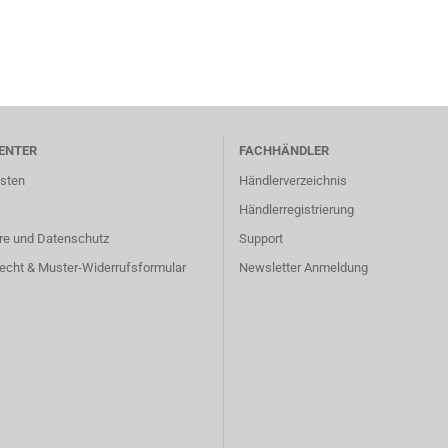
ENTER
FACHHÄNDLER
sten
Händlerverzeichnis
Händlerregistrierung
re und Datenschutz
Support
echt & Muster-Widerrufsformular
Newsletter Anmeldung