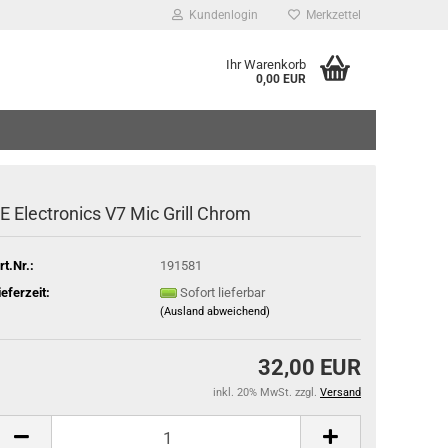
Kundenlogin
Merkzettel
Ihr Warenkorb
0,00 EUR
Mail
sswort
E Electronics V7 Mic Grill Chrom
rt.Nr.:
191581
 erstellen
ieferzeit:
Sofort lieferbar
(Ausland abweichend)
wort vergessen?
32,00 EUR
inkl. 20% MwSt. zzgl.
Versand