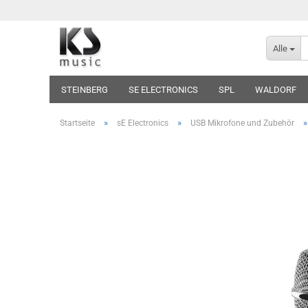
Alle
STEINBERG
SE ELECTRONICS
SPL
WALDORF
»
»
Startseite
sE Electronics
USB Mikrofone und Zubehör