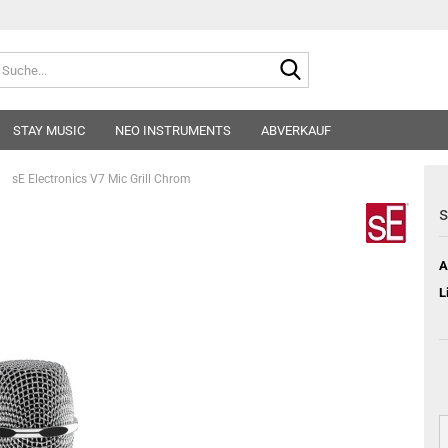
Suche...
E-
STAY MUSIC
NEO INSTRUMENTS
ABVERKAUF
Pa
»
sE Electronics V7 Mic Grill Chrom
s
A
Konto
L
Pass