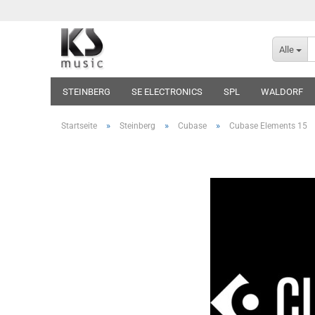
Alle
STEINBERG
SE ELECTRONICS
SPL
WALDORF
»
»
»
Startseite
Steinberg
Cubase
Cubase Elements 15