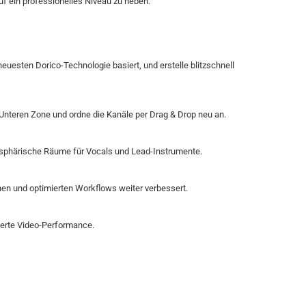
uf ein professionelles Niveau zu heben.
euesten Dorico-Technologie basiert, und erstelle blitzschnell
 Unteren Zone und ordne die Kanäle per Drag & Drop neu an.
osphärische Räume für Vocals und Lead-Instrumente.
n und optimierten Workflows weiter verbessert.
sserte Video-Performance.