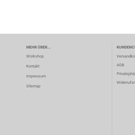
MEHR ÜBER...
KUNDENC
Workshop
Versandko
AGB
Kontakt
Privatsphä
Impressum
Widerrufsr
Sitemap