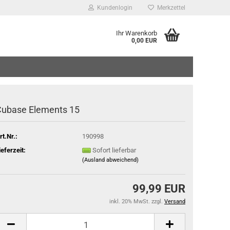
Kundenlogin
Merkzettel
Ihr Warenkorb
0,00 EUR
Mail
sswort
Cubase Elements 15
rt.Nr.:
190998
 erstellen
ieferzeit:
Sofort lieferbar
(Ausland abweichend)
wort vergessen?
99,99 EUR
inkl. 20% MwSt. zzgl.
Versand