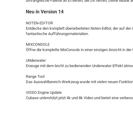
umfangreiche Palette an Effekten, die Dir helfen, Deine Musik a
Neu in Version 14
NOTEN-EDITOR
Entdecke den komplett überarbeiteten Noten-Editor, der auf der n
fantastische Aufführungsmaterialien.
MIXCONSOLE
Öffne die komplette MixConsole in einer einzigen Ansicht in der
UNderwater
Erzeuge mit dem leicht zu bedienenden Underwater-Effekt atm
Range Tool
Das Auswahlbereich-Werkzeug wurde mit vielen neuen Funktione
VIDEO Engine Update
Cubase unterstützt jetzt 4k und 8k Video und bietet eine verbe