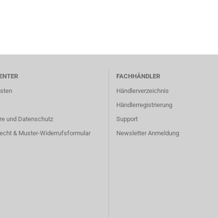
ENTER
FACHHÄNDLER
sten
Händlerverzeichnis
Händlerregistrierung
re und Datenschutz
Support
echt & Muster-Widerrufsformular
Newsletter Anmeldung