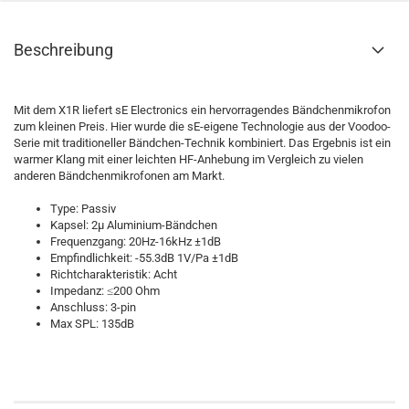
Beschreibung
Mit dem X1R liefert sE Electronics ein hervorragendes Bändchenmikrofon
zum kleinen Preis. Hier wurde die sE-eigene Technologie aus der Voodoo-
Serie mit traditioneller Bändchen-Technik kombiniert. Das Ergebnis ist ein
warmer Klang mit einer leichten HF-Anhebung im Vergleich zu vielen
anderen Bändchenmikrofonen am Markt.
Type: Passiv
Kapsel: 2µ Aluminium-Bändchen
Frequenzgang: 20Hz-16kHz ±1dB
Empfindlichkeit: -55.3dB 1V/Pa ±1dB
Richtcharakteristik: Acht
Impedanz: ≤200 Ohm
Anschluss: 3-pin
Max SPL: 135dB