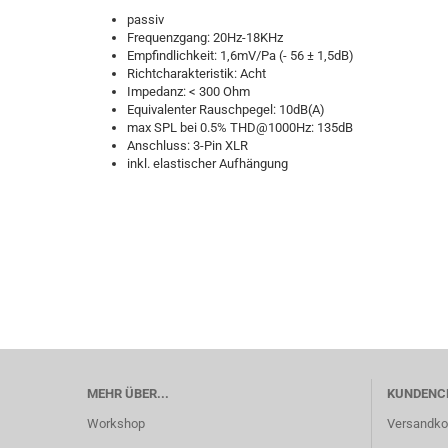
passiv
Frequenzgang: 20Hz-18KHz
Empfindlichkeit: 1,6mV/Pa (- 56 ± 1,5dB)
Richtcharakteristik: Acht
Impedanz: < 300 Ohm
Equivalenter Rauschpegel: 10dB(A)
max SPL bei 0.5% THD@1000Hz: 135dB
Anschluss: 3-Pin XLR
inkl. elastischer Aufhängung
MEHR ÜBER...
KUNDENC
Workshop
Versandko