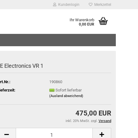
Kundenlogin
Merkzettel
Ihr Warenkorb
0,00 EUR
Mail
sswort
E Electronics VR 1
rt.Nr.:
190860
 erstellen
ieferzeit:
Sofort lieferbar
(Ausland abweichend)
wort vergessen?
475,00 EUR
inkl. 20% MwSt. zzgl.
Versand