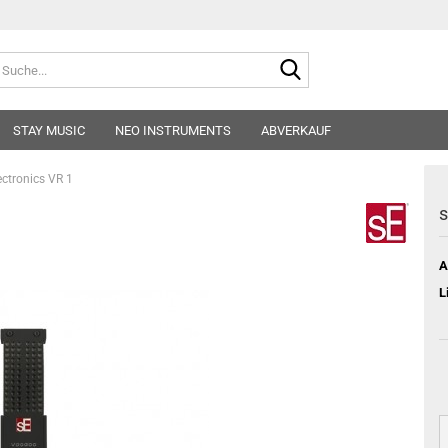
Suche...
E-
STAY MUSIC
NEO INSTRUMENTS
ABVERKAUF
Pa
ectronics VR 1
s
A
Konto
L
Pass